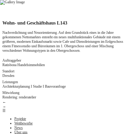
Zum
Inhalt
springen
Wohn- und Geschäftshaus L143
Nachverdichtung und Neuorientierung. Auf dem Grundstück eines in die Jahre
gekommenen Nettomarktes entsteht ein neues multifunktionales Gebäude mit einem
größeren, modernen Einkaufsmarkt sowie Cafe und Dienstleistungen im Erdgeschoss
einem Fitnessstudio und Büroräumen im 1. Obergeschoss und einer Mischung
verschiedener Wohnungstypen in den Obergeschossen.
Auftraggeber
Ratisbona Handelsimmobilien
Standort
Dresden
Leistungen
Architekturplanung I Studie I Bauvoranfrage
Mitwirkung
Rendering: renderatelier
←
→
☰
Projekte
Wettbewerbe
News
Über uns