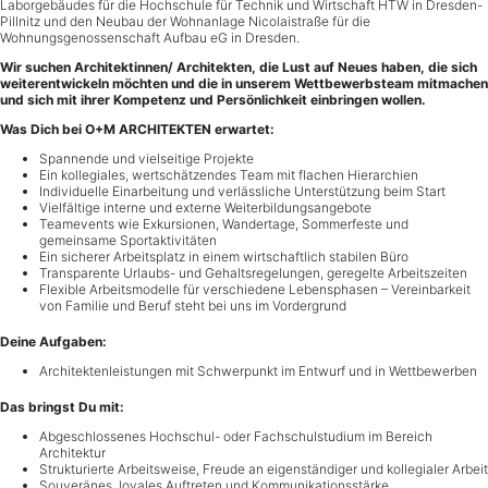
Laborgebäudes für die Hochschule für Technik und Wirtschaft HTW in Dresden-
Pillnitz und den Neubau der Wohnanlage Nicolaistraße für die
Wohnungsgenossenschaft Aufbau eG in Dresden.
Wir suchen Architektinnen/ Architekten, die Lust auf Neues haben, die sich
weiterentwickeln möchten und die in unserem Wettbewerbsteam mitmachen
und sich mit ihrer Kompetenz und Persönlichkeit einbringen wollen.
Was Dich bei O+M ARCHITEKTEN erwartet:
Spannende und vielseitige Projekte
Ein kollegiales, wertschätzendes Team mit flachen Hierarchien
Individuelle Einarbeitung und verlässliche Unterstützung beim Start
Vielfältige interne und externe Weiterbildungsangebote
Teamevents wie Exkursionen, Wandertage, Sommerfeste und
gemeinsame Sportaktivitäten
Ein sicherer Arbeitsplatz in einem wirtschaftlich stabilen Büro
Transparente Urlaubs- und Gehaltsregelungen, geregelte Arbeitszeiten
Flexible Arbeitsmodelle für verschiedene Lebensphasen – Vereinbarkeit
von Familie und Beruf steht bei uns im Vordergrund
Deine Aufgaben:
Architektenleistungen mit Schwerpunkt im Entwurf und in Wettbewerben
Das bringst Du mit:
Abgeschlossenes Hochschul- oder Fachschulstudium im Bereich
Architektur
Strukturierte Arbeitsweise, Freude an eigenständiger und kollegialer Arbeit
Souveränes, loyales Auftreten und Kommunikationsstärke