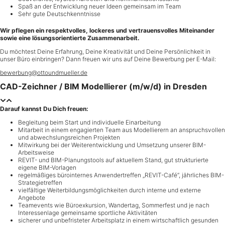
Spaß an der Entwicklung neuer Ideen gemeinsam im Team
Sehr gute Deutschkenntnisse
Wir pflegen ein respektvolles, lockeres und vertrauensvolles Miteinander
sowie eine lösungsorientierte Zusammenarbeit.
Du möchtest Deine Erfahrung, Deine Kreativität und Deine Persönlichkeit in
unser Büro einbringen? Dann freuen wir uns auf Deine Bewerbung per E-Mail:
bewerbung@ottoundmueller.de
CAD-Zeichner / BIM Modellierer (m/w/d) in Dresden
Darauf kannst Du Dich freuen:
Begleitung beim Start und individuelle Einarbeitung
Mitarbeit in einem engagierten Team aus Modellierern an anspruchsvollen
und abwechslungsreichen Projekten
Mitwirkung bei der Weiterentwicklung und Umsetzung unserer BIM-
Arbeitsweise
REVIT- und BIM-Planungstools auf aktuellem Stand, gut strukturierte
eigene BIM-Vorlagen
regelmäßiges bürointernes Anwendertreffen „REVIT-Café“, jährliches BIM-
Strategietreffen
vielfältige Weiterbildungsmöglichkeiten durch interne und externe
Angebote
Teamevents wie Büroexkursion, Wandertag, Sommerfest und je nach
Interessenlage gemeinsame sportliche Aktivitäten
sicherer und unbefristeter Arbeitsplatz in einem wirtschaftlich gesunden