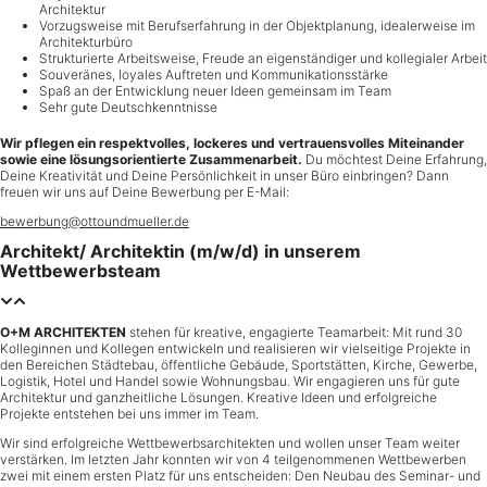
Architektur
Vorzugsweise mit Berufserfahrung in der Objektplanung, idealerweise im
Architekturbüro
Strukturierte Arbeitsweise, Freude an eigenständiger und kollegialer Arbeit
Souveränes, loyales Auftreten und Kommunikationsstärke
Spaß an der Entwicklung neuer Ideen gemeinsam im Team
Sehr gute Deutschkenntnisse
Wir pflegen ein respektvolles, lockeres und vertrauensvolles Miteinander
sowie eine lösungsorientierte Zusammenarbeit.
Du möchtest Deine Erfahrung,
Deine Kreativität und Deine Persönlichkeit in unser Büro einbringen? Dann
freuen wir uns auf Deine Bewerbung per E-Mail:
bewerbung@ottoundmueller.de
Architekt/ Architektin (m/w/d) in unserem
Wettbewerbsteam
O+M ARCHITEKTEN
stehen für kreative, engagierte Teamarbeit: Mit rund 30
Kolleginnen und Kollegen entwickeln und realisieren wir vielseitige Projekte in
den Bereichen Städtebau, öffentliche Gebäude, Sportstätten, Kirche, Gewerbe,
Logistik, Hotel und Handel sowie Wohnungsbau. Wir engagieren uns für gute
Architektur und ganzheitliche Lösungen. Kreative Ideen und erfolgreiche
Projekte entstehen bei uns immer im Team.
Wir sind erfolgreiche Wettbewerbsarchitekten und wollen unser Team weiter
verstärken. Im letzten Jahr konnten wir von 4 teilgenommenen Wettbewerben
zwei mit einem ersten Platz für uns entscheiden: Den Neubau des Seminar- und