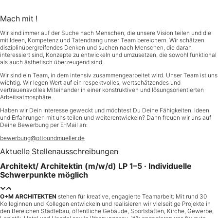
Zum
Inhalt
springen
Mach mit !
Wir sind immer auf der Suche nach Menschen, die unsere Vision teilen und die
mit Ideen, Kompetenz und Tatendrang unser Team bereichern. Wir schätzen
disziplinübergreifendes Denken und suchen nach Menschen, die daran
interessiert sind, Konzepte zu entwickeln und umzusetzen, die sowohl funktional
als auch ästhetisch überzeugend sind.
Wir sind ein Team, in dem intensiv zusammengearbeitet wird. Unser Team ist uns
wichtig. Wir legen Wert auf ein respektvolles, wertschätzendes und
vertrauensvolles Miteinander in einer konstruktiven und lösungsorientierten
Arbeitsatmosphäre.
Haben wir Dein Interesse geweckt und möchtest Du Deine Fähigkeiten, Ideen
und Erfahrungen mit uns teilen und weiterentwickeln? Dann freuen wir uns auf
Deine Bewerbung per E-Mail an:
bewerbung@ottoundmueller.de
Aktuelle Stellenausschreibungen
Architekt/ Architektin (m/w/d) LP 1–5 · Individuelle
Schwerpunkte möglich
O+M ARCHITEKTEN
stehen für kreative, engagierte Teamarbeit: Mit rund 30
Kolleginnen und Kollegen entwickeln und realisieren wir vielseitige Projekte in
den Bereichen Städtebau, öffentliche Gebäude, Sportstätten, Kirche, Gewerbe,