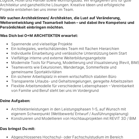
Logistik, Hotel und Handel sowie Wohnungsbau. Wir engagieren uns für gute
Architektur und ganzheitliche Lösungen. Kreative Ideen und erfolgreiche
Projekte entstehen bei uns immer im Team.
Wir suchen Architektinnen/ Architekten, die Lust auf Veränderung,
Weiterentwicklung und Teamarbeit haben – und dabei ihre Kompetenz und
Persönlichkeit einbringen möchten.
Was Dich bei O+M ARCHITEKTEN erwartet:
Spannende und vielseitige Projekte
Ein kollegiales, wertschätzendes Team mit flachen Hierarchien
Individuelle Einarbeitung und verlässliche Unterstützung beim Start
Vielfältige interne und externe Weiterbildungsangebote
Modernste Tools für Planung, Modellierung und Visualisierung (Revit, BIM)
Teamevents wie Exkursionen, Wandertage, Sommerfeste und
gemeinsame Sportaktivitäten
Ein sicherer Arbeitsplatz in einem wirtschaftlich stabilen Büro
Transparente Urlaubs- und Gehaltsregelungen, geregelte Arbeitszeiten
Flexible Arbeitsmodelle für verschiedene Lebensphasen – Vereinbarkeit
von Familie und Beruf steht bei uns im Vordergrund
Deine Aufgaben:
Architektenleistungen in den Leistungsphasen 1–5, auf Wunsch mit
eigenem Schwerpunkt (Wettbewerb/ Entwurf / Ausführungsplanung)
Konstruieren und Modellieren von Hochbauprojekten mit REVIT 3D / BIM
Das bringst Du mit:
Abgeschlossenes Hochschul- oder Fachschulstudium im Bereich