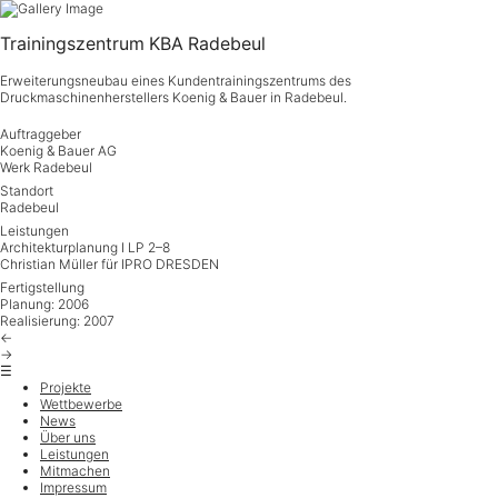
Zum
Inhalt
springen
Trainingszentrum KBA Radebeul
Erweiterungsneubau eines Kundentrainingszentrums des
Druckmaschinenherstellers Koenig & Bauer in Radebeul.
Auftraggeber
Koenig & Bauer AG
Werk Radebeul
Standort
Radebeul
Leistungen
Architekturplanung I LP 2–8
Christian Müller für IPRO DRESDEN
Fertigstellung
Planung: 2006
Realisierung: 2007
←
→
☰
Projekte
Wettbewerbe
News
Über uns
Leistungen
Mitmachen
Impressum