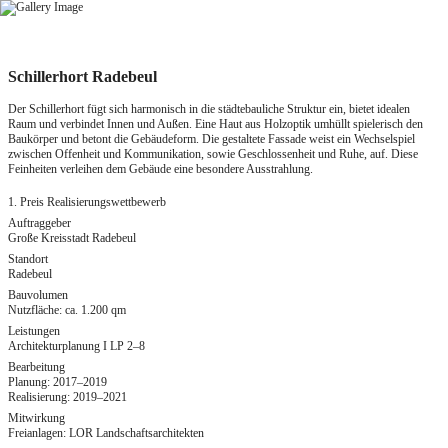
Zum
Inhalt
springen
Schillerhort Radebeul
Der Schillerhort fügt sich harmonisch in die städtebauliche Struktur ein, bietet idealen
Raum und verbindet Innen und Außen. Eine Haut aus Holzoptik umhüllt spielerisch den
Baukörper und betont die Gebäudeform. Die gestaltete Fassade weist ein Wechselspiel
zwischen Offenheit und Kommunikation, sowie Geschlossenheit und Ruhe, auf. Diese
Feinheiten verleihen dem Gebäude eine besondere Ausstrahlung.
1. Preis Realisierungswettbewerb
Auftraggeber
Große Kreisstadt Radebeul
Standort
Radebeul
Bauvolumen
Nutzfläche: ca. 1.200 qm
Leistungen
Architekturplanung I LP 2–8
Bearbeitung
Planung: 2017–2019
Realisierung: 2019–2021
Mitwirkung
Freianlagen: LOR Landschaftsarchitekten