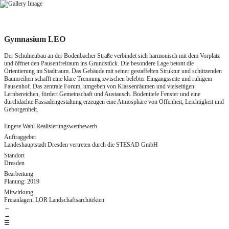
Zum
Inhalt
springen
Gymnasium LEO
Der Schulneubau an der Bodenbacher Straße verbindet sich harmonisch mit dem Vorplatz
und öffnet den Pausenfreiraum ins Grundstück. Die besondere Lage betont die
Orientierung im Stadtraum. Das Gebäude mit seiner gestaffelten Struktur und schützenden
Baumreihen schafft eine klare Trennung zwischen belebter Eingangsseite und ruhigem
Pausenhof. Das zentrale Forum, umgeben von Klassenräumen und vielseitigen
Lernbereichen, fördert Gemeinschaft und Austausch. Bodentiefe Fenster und eine
durchdachte Fassadengestaltung erzeugen eine Atmosphäre von Offenheit, Leichtigkeit und
Geborgenheit.
Engere Wahl Realisierungswettbewerb
Auftraggeber
Landeshauptstadt Dresden vertreten durch die STESAD GmbH
Standort
Dresden
Bearbeitung
Planung: 2019
Mitwirkung
Freianlagen: LOR Landschaftsarchitekten
←
→
☰