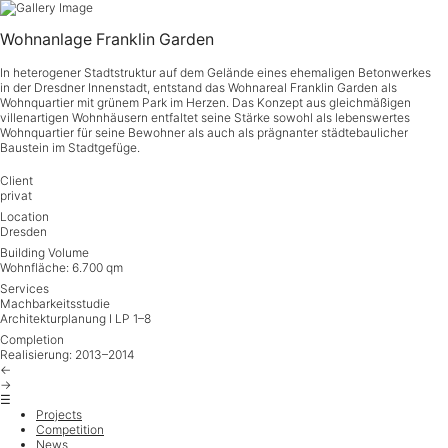
Zum
Inhalt
springen
Wohnanlage Franklin Garden
In heterogener Stadtstruktur auf dem Gelände eines ehemaligen Betonwerkes
in der Dresdner Innenstadt, entstand das Wohnareal Franklin Garden als
Wohnquartier mit grünem Park im Herzen. Das Konzept aus gleichmäßigen
villenartigen Wohnhäusern entfaltet seine Stärke sowohl als lebenswertes
Wohnquartier für seine Bewohner als auch als prägnanter städtebaulicher
Baustein im Stadtgefüge.
Client
privat
Location
Dresden
Building Volume
Wohnfläche: 6.700 qm
Services
Machbarkeitsstudie
Architekturplanung I LP 1–8
Completion
Realisierung: 2013–2014
←
→
☰
Projects
Competition
News