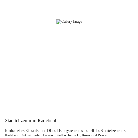
Zum
Inhalt
springen
Stadtteilzentrum Radebeul
Neubau eines Einkaufs- und Dienstleistungszentrums als Teil des Stadtteilzentrums
Radebeul- Ost mit Läden, Lebensmittelfrischemarkt, Büros und Praxen.