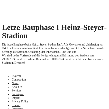
Zum
Inhalt
springen
Letze Bauphase I Heinz-Steyer-
Stadion
Die letzte Bauphase beim Heinz-Steyer-Stadion läuft. Alle Gewerke sind gleichzeitig vor
Ort. Die Fassade wird montiert. Die Tartanbahn wird aufgebracht. Die Sitzschalen werden
befestigt, die Stadionbeleuchtung, der Innenausbau, und und und…
Wir sind voller Vorfreude auf die Fertigstellung und Eröffnung des Stadions am
29.08.2024 mit dem Stadium Run und am 30.08.2024 mit dem Goldenen Oval im neuen
Stadion in Dresden!
☰
Projects
Competition
News
About us
Services
Participate
Imprint
Privacy Policy
Contact
Instagram