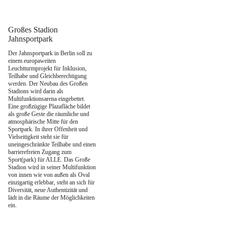
Zum
Inhalt
springen
Großes Stadion
Jahnsportpark
Der Jahnsportpark in Berlin soll zu
einem europaweiten
Leuchtturmprojekt für Inklusion,
Teilhabe und Gleichberechtigung
werden. Der Neubau des Großen
Stadions wird darin als
Multifunktionsarena eingebettet.
Eine großzügige Plazafläche bildet
als große Geste die räumliche und
atmosphärische Mitte für den
Sportpark. In ihrer Offenheit und
Vielseitigkeit steht sie für
uneingeschränkte Teilhabe und einen
barrierefreien Zugang zum
Sport(park) für ALLE. Das Große
Stadion wird in seiner Multifunktion
von innen wie von außen als Oval
einzigartig erlebbar, steht an sich für
Diversität, neue Authentizität und
lädt in die Räume der Möglichkeiten
ein.