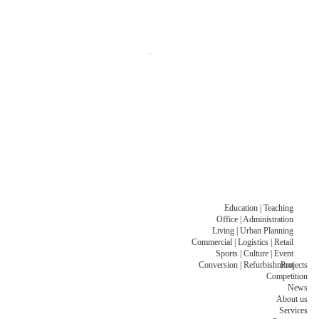
→
Education | Teaching
Office | Administration
Living | Urban Planning
Commercial | Logistics | Retail
Sports | Culture | Event
Conversion | Refurbishment
Projects
Competition
News
About us
Services