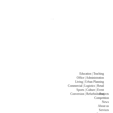
→
Education | Teaching
Office | Administration
Living | Urban Planning
Commercial | Logistics | Retail
Sports | Culture | Event
Conversion | Refurbishment
Projects
Competition
News
About us
Services