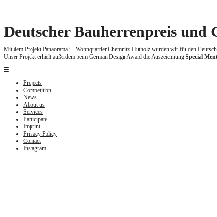
Zum
Inhalt
springen
Deutscher Bauherrenpreis und
Mit dem Projekt Panaorama³ – Wohnquartier Chemnitz-Hutholz wurden wir für den Deutsche
Unser Projekt erhielt außerdem beim German Design Award die Auszeichnung
Special Men
☰
Projects
Competition
News
About us
Services
Participate
Imprint
Privacy Policy
Contact
Instagram