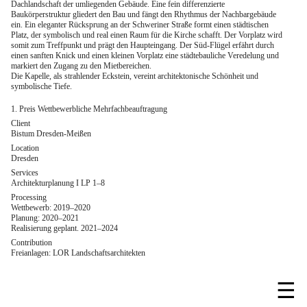
Dachlandschaft der umliegenden Gebäude. Eine fein differenzierte
Baukörperstruktur gliedert den Bau und fängt den Rhythmus der Nachbargebäude
ein. Ein eleganter Rücksprung an der Schweriner Straße formt einen städtischen
Platz, der symbolisch und real einen Raum für die Kirche schafft. Der Vorplatz wird
somit zum Treffpunkt und prägt den Haupteingang. Der Süd-Flügel erfährt durch
einen sanften Knick und einen kleinen Vorplatz eine städtebauliche Veredelung und
markiert den Zugang zu den Mietbereichen.
Die Kapelle, als strahlender Eckstein, vereint architektonische Schönheit und
symbolische Tiefe.
1. Preis Wettbewerbliche Mehrfachbeauftragung
Client
Bistum Dresden-Meißen
Location
Dresden
Services
Architekturplanung I LP 1–8
Processing
Wettbewerb: 2019–2020
Planung: 2020–2021
Realisierung geplant. 2021–2024
Contribution
Freianlagen: LOR Landschaftsarchitekten
☰