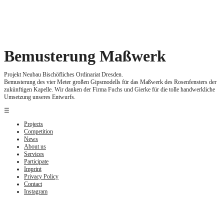
Zum
Inhalt
springen
Bemusterung Maßwerk
Projekt Neubau Bischöfliches Ordinariat Dresden.
Bemusterung des vier Meter großen Gipsmodells für das Maßwerk des Rosenfensters der
zukünftigen Kapelle. Wir danken der Firma Fuchs und Gierke für die tolle handwerkliche
Umsetzung unseres Entwurfs.
☰
Projects
Competition
News
About us
Services
Participate
Imprint
Privacy Policy
Contact
Instagram